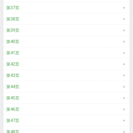
第37页
第38页
第39页
第40页
第41页
第42页
第43页
第44页
第45页
第46页
第47页
第48页