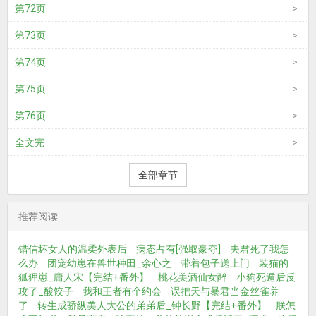
第72页
第73页
第74页
第75页
第76页
全文完
全部章节
推荐阅读
错信坏女人的温柔外表后
病态占有[强取豪夺]
夫君死了我怎
么办
团宠幼崽在兽世种田_余心之
带着包子送上门
装猫的
狐狸崽_庸人宋【完结+番外】
桃花美酒仙女醉
小狗死遁后反
攻了_酸饺子
我和王者有个约会
误把天与暴君当金丝雀养
了
转生成骄纵美人大公的弟弟后_钟长野【完结+番外】
朕怎