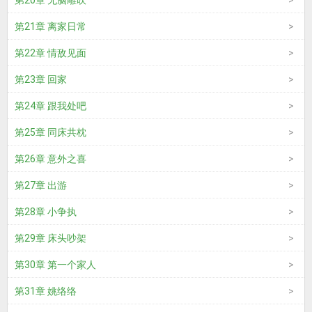
第20章 无脑雕吹
第21章 离家日常
第22章 情敌见面
第23章 回家
第24章 跟我处吧
第25章 同床共枕
第26章 意外之喜
第27章 出游
第28章 小争执
第29章 床头吵架
第30章 第一个家人
第31章 姚络络