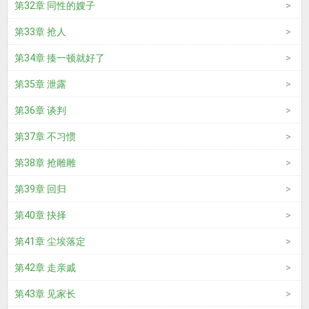
第32章 同性的嫂子
第33章 抢人
第34章 揍一顿就好了
第35章 泄露
第36章 谈判
第37章 不习惯
第38章 抢雕雕
第39章 回归
第40章 抉择
第41章 尘埃落定
第42章 走亲戚
第43章 见家长