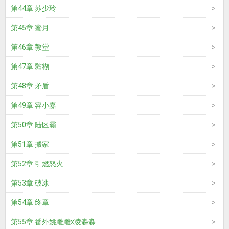
第44章 苏少玲
第45章 蜜月
第46章 教堂
第47章 黏糊
第48章 矛盾
第49章 容小嘉
第50章 陆区霸
第51章 搬家
第52章 引燃怒火
第53章 破冰
第54章 终章
第55章 番外姚雕雕x凌淼淼