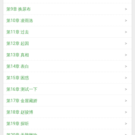
第9章 换尿布
第10章 凌雨洛
第11章 过去
第12章 起因
第13章 真相
第14章 表白
第15章 困惑
第16章 测试一下
第17章 金屋藏娇
第18章 赵骏博
第19章 探听