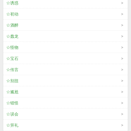
☆诱惑
☆初动
☆酒醉
☆蠢龙
☆怪物
☆宝石
☆传言
☆别扭
☆尴尬
☆错怪
☆误会
☆笄礼