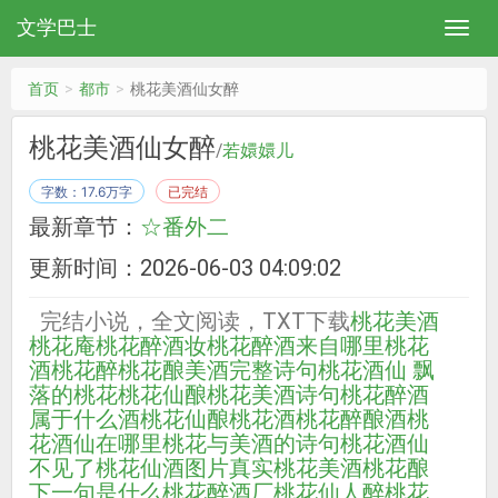
文学巴士
首页
都市
桃花美酒仙女醉
桃花美酒仙女醉
/
若嬛嬛儿
字数：17.6万字
已完结
最新章节：
☆番外二
更新时间：2026-06-03 04:09:02
完结小说，全文阅读，TXT下载
桃花美酒
桃花庵
桃花醉酒妆
桃花醉酒来自哪里
桃花
酒桃花醉
桃花酿美酒完整诗句
桃花酒仙 飘
落的桃花
桃花仙酿
桃花美酒诗句
桃花醉酒
属于什么酒
桃花仙酿桃花酒
桃花醉酿酒
桃
花酒仙在哪里
桃花与美酒的诗句
桃花酒仙
不见了
桃花仙酒图片真实
桃花美酒桃花酿
下一句是什么
桃花醉酒厂
桃花仙人醉
桃花