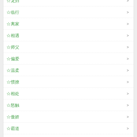
☆龙归
☆临行
☆离家
☆相遇
☆师父
☆偏爱
☆温柔
☆惯撩
☆相处
☆怒触
☆傲娇
☆霸道