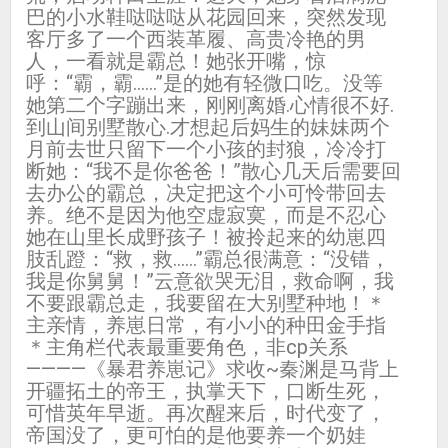
巴的小水鞋哒哒哒从花园回来，突然发现
客厅多了一个西装革履、高贵冷艳的男
人，一看就是霸总！她张开嘴，惊
呼：“霸，霸……”是的她有轻微口吃。没等
她第二个字蹦出来，刚刚离婚.心情很不好.
到山间别墅散心.才想起后妈生的妹妹两个
月前去世只留下一个小孩的封狼，冷冷打
断她：“我不是你爸爸！”散心几天后需要回
去办公的霸总，决定把这个小可怜带回去
养。绝不是因为他空虚寂寞，而是不忍心
她在山里长成野孩子！被拎起来的幼崽四
肢乱蹬：“救，救……”霸总很满意：“没错，
我是你舅舅！”云意欲哭无泪，救命啊，我
不要跟霸总走，我要留在大别墅种地！＊
主亲情，养崽日常，有小小的种田金手指
＊主角栏代表最重要角色，非cp关系
————《暴君养崽记》求收~秦渊是马背上
开疆拓土的帝王，执掌天下，口断生死，
可惜英年早逝。再次醒来后，时代变了，
帝国没了，更可怕的是他要养一个奶娃