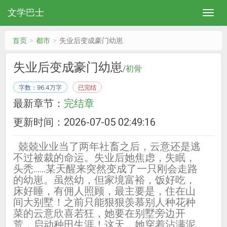
文学巴士
首页
都市
失业后变成豪门幼崽
失业后变成豪门幼崽
/
初骨
字数：96.4万字
已完结
最新章节：
完结章
更新时间：2026-07-05 02:49:16
兢兢业业当了两年社畜之后，云意还是逃
不过被裁的命运。失业后她焦虑，失眠，
头秃……某天醒来突然变成了一只刚会走路
的幼崽。虽然幼，但家境富裕，饭好吃，
床好睡，有佣人照顾，最主要是，住在山
间大别墅！之前只能狠狠羡慕别人种花种
菜的云意欣喜若狂，她要在别墅旁边开
荒，启动种田生涯！这天，她穿着沾满泥