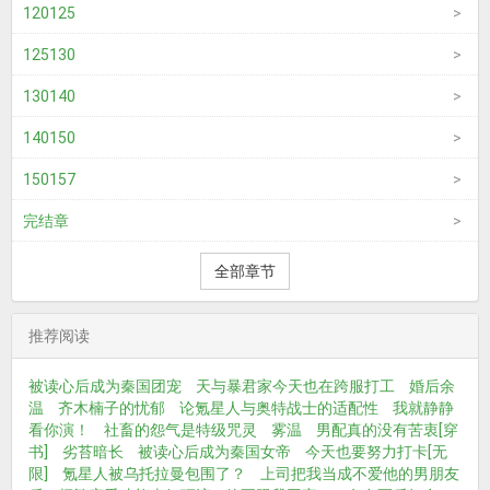
120125
125130
130140
140150
150157
完结章
全部章节
推荐阅读
被读心后成为秦国团宠
天与暴君家今天也在跨服打工
婚后余
温
齐木楠子的忧郁
论氪星人与奥特战士的适配性
我就静静
看你演！
社畜的怨气是特级咒灵
雾温
男配真的没有苦衷[穿
书]
劣苔暗长
被读心后成为秦国女帝
今天也要努力打卡[无
限]
氪星人被乌托拉曼包围了？
上司把我当成不爱他的男朋友