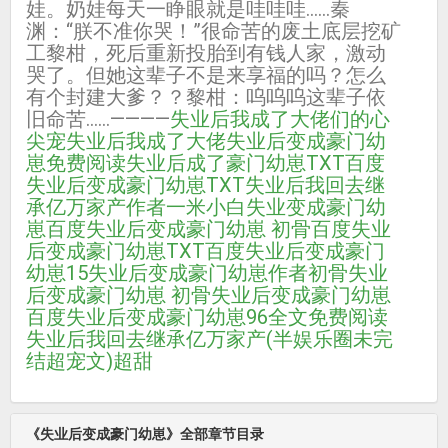
娃。奶娃每天一睁眼就是哇哇哇……秦
渊：“朕不准你哭！”很命苦的废土底层挖矿
工黎柑，死后重新投胎到有钱人家，激动
哭了。但她这辈子不是来享福的吗？怎么
有个封建大爹？？黎柑：呜呜呜这辈子依
旧命苦……————
失业后我成了大佬们的心
尖宠
失业后我成了大佬
失业后变成豪门幼
崽免费阅读
失业后成了豪门幼崽TXT百度
失业后变成豪门幼崽TXT
失业后我回去继
承亿万家产作者一米小白
失业变成豪门幼
崽百度
失业后变成豪门幼崽 初骨百度
失业
后变成豪门幼崽TXT百度
失业后变成豪门
幼崽15
失业后变成豪门幼崽作者初骨
失业
后变成豪门幼崽 初骨
失业后变成豪门幼崽
百度
失业后变成豪门幼崽96全文免费阅读
失业后我回去继承亿万家产(半娱乐圈未完
结超宠文)超甜
《失业后变成豪门幼崽》全部章节目录