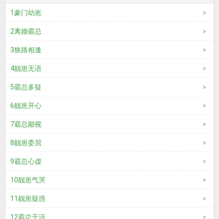
1豪门幼崽
2离婚霸总
3狭路相逢
4靓崽无语
5霸总多疑
6靓崽开心
7霸总鄙视
8靓崽委屈
9霸总心虚
10靓崽气哭
11靓崽疑惑
12霸总干活