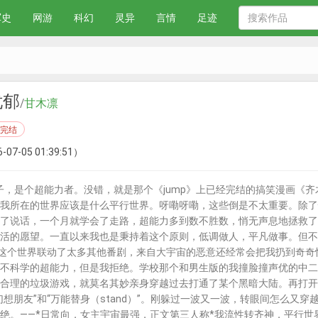
军史
网游
科幻
灵异
言情
足迹
忧郁
/
甘木凛
完结
-07-05 01:39:51）
，是个超能力者。没错，就是那个《jump》上已经完结的搞笑漫画《齐
我所在的世界应该是什么平行世界。呀嘞呀嘞，这些倒是不太重要。除了
了说话，一个月就学会了走路，超能力多到数不胜数，悄无声息地拯救了
活的愿望。一直以来我也是秉持着这个原则，低调做人，平凡做事。但不
为这个世界联动了太多其他番剧，来自大宇宙的恶意还经常会把我扔到奇
不科学的超能力，但是我拒绝。学校那个和男生版的我撞脸撞声优的中二
合理的垃圾游戏，就莫名其妙亲身穿越过去打通了某个黑暗大陆。再打开
幻想朋友”和“万能替身（stand）”。刚躲过一波又一波，转眼间怎么又
绝。——*日常向，女主宇宙最强，正文第三人称*我流性转齐神，平行