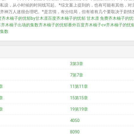
私设，从小时候的时间线写起。*综文案上提到的，也有可能有其他，对
齐神万人迷很合理吧。*是言情，有分结局，但有谁有几个要取决于剧情发展
度
齐木楠子的忧郁by甘木凛百度
齐木楠子的忧郁 甘木凛 免费
齐木楠子的忧
木
齐木楠子出场的集数
齐木楠子的忧郁番外百度
齐木楠子cv
齐木楠子的忧郁
集数
3第3章
7第7章
章
11第11章
章
15第15章
章
19第19章
4050
8090