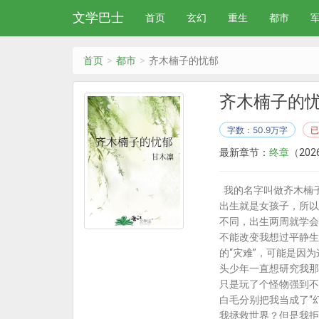
文学巴士
首页
玄幻
重生
都市
首页
都市
齐木楠子的忧郁
齐木楠子的
字数：50.9万字
已
最新章节：
终章
（2026
我的名字叫做齐木楠子
出生就是女孩子，所以
不同，出生两周就学会
不能改变我想过平静生
的“灾难”，可能是因
头少年一直想研究我那
只是玩了个怪物强到不
白毛分别把我当成了“
我拯救世界？但是我拒