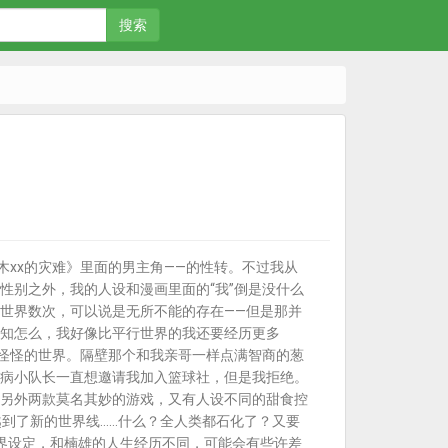
搜索
木xx的灾难》里面的男主角——的性转。不过我从
性别之外，我的人设和漫画里面的“我”倒是没什么
世界数次，可以说是无所不能的存在——但是那并
知怎么，我好像比平行世界的我还要经历更多
奇怪怪的世界。隔壁那个和我亲哥一样点满智商的葱
病小队长一直想邀请我加入篮球社，但是我拒绝。
另外两款莫名其妙的游戏，又有人设不同的甜食控
穿越到了新的世界线……什么？全人类都石化了？又要
世界设定，和楠雄的人生经历不同，可能会有些许差