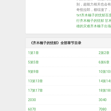
别，超能力相关也会有
奇怪拉郎，都综漫了，
txt
齐木楠子的忧郁百
行
齐木楠子的忧郁 甘
雄的灾难齐木楠子出场
《齐木楠子的忧郁》全部章节目录
1第1章
2第2章
5第5章
6第6章
9第9章
10第10
13第13章
14第14
17第17章
18第18
2030
3040
6070
7080