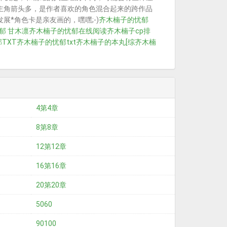
主角箭头多，是作者喜欢的角色混合起来的跨作品
*角色卡是亲友画的，嘿嘿;-)
齐木楠子的忧郁
郁 甘木凛
齐木楠子的忧郁在线阅读
齐木楠子cp排
TXT
齐木楠子的忧郁txt
齐木楠子的本丸[综
齐木楠
4第4章
8第8章
12第12章
16第16章
20第20章
5060
90100