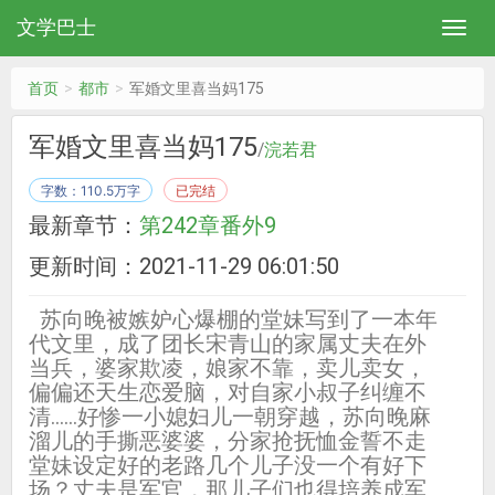
文学巴士
首页
都市
军婚文里喜当妈175
军婚文里喜当妈175
/
浣若君
字数：110.5万字
已完结
最新章节：
第242章番外9
更新时间：2021-11-29 06:01:50
苏向晚被嫉妒心爆棚的堂妹写到了一本年
代文里，成了团长宋青山的家属丈夫在外
当兵，婆家欺凌，娘家不靠，卖儿卖女，
偏偏还天生恋爱脑，对自家小叔子纠缠不
清……好惨一小媳妇儿一朝穿越，苏向晚麻
溜儿的手撕恶婆婆，分家抢抚恤金誓不走
堂妹设定好的老路几个儿子没一个有好下
场？丈夫是军官，那儿子们也得培养成军