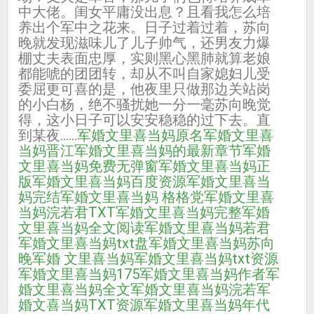
中大佬。闺女平庸没出息？且看我怎么培
养出个军中之花来。日子过着过着，苏向
晚就发现滋味儿了儿子帅气，还男友力爆
棚丈夫表面忠厚，实则黑心黑肺就算老娘
都能唬的团团转，却从不叫自家媳妇儿受
委屈更可喜的是，他夜里只做那边关站岗
的小白杨，绝不骚扰她一分一毫苏向晚觉
得，这小日子可以安安稳稳的过下去。直
到某夜……
军婚文里喜当妈原名
军婚文里喜
当妈晋江
军婚文里喜当妈的最新章节
军婚
文里喜当妈免费无弹窗
军婚文里喜当妈正
版
军婚文里喜当妈百度资源
军婚文里喜当
妈完结
军婚文里喜当妈 格格党
军婚文里喜
当妈浣若君TXT
军婚文里喜当妈完整
军婚
文里喜当妈全文阅读
军婚文里喜当妈若君
军婚文里喜当妈txt盘
军婚文里喜当妈苏向
晚
军婚 文里喜当妈
军婚文里喜当妈txt资源
军婚文里喜当妈175
军婚文里喜当妈作者
军
婚文里喜当妈全文
军婚文里喜当妈浣若
军
婚文喜当妈TXT资源
军婚文里喜当妈年代