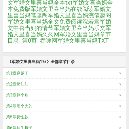
文
军婚文里喜当妈全本txt
军婚文喜当妈全
本免费版
军婚文里喜当妈在线阅读
军婚文
里喜当妈笔趣阁
军婚文里喜当妈浣笔趣阁
军婚文里喜当妈全文免费阅读浣若君
军婚
文中喜当妈的情节
军婚文里喜当妈乐文
军
婚文里喜当妈久久网
军婚文里喜当妈章节
目录_第0页_吞噬网
军婚文里喜当妈TXT
《军婚文里喜当妈175》全部章节目录
第1章穿越了
第2章奶娃娃
第3章算个账
第4章闹个大的
第5章抚恤款
第6章挂失折子