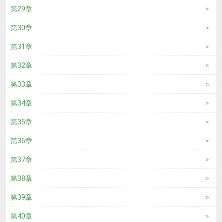
第29章
第30章
第31章
第32章
第33章
第34章
第35章
第36章
第37章
第38章
第39章
第40章