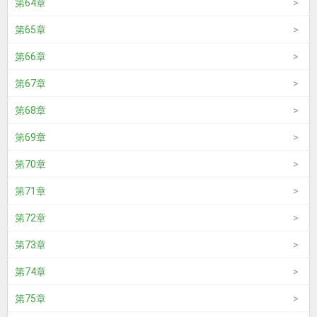
第64章
第65章
第66章
第67章
第68章
第69章
第70章
第71章
第72章
第73章
第74章
第75章