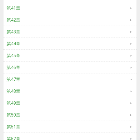
第41章
第42章
第43章
第44章
第45章
第46章
第47章
第48章
第49章
第50章
第51章
第52章