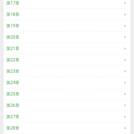
第17章
第18章
第19章
第20章
第21章
第22章
第23章
第24章
第25章
第26章
第27章
第28章