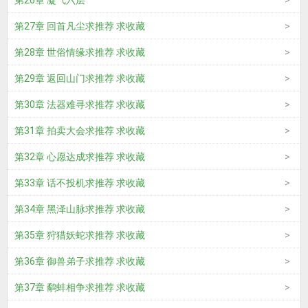
第26章 凝气六层
第27章 回首凡尘求推荐 求收藏
第28章 世俗情缘求推荐 求收藏
第29章 返回山门求推荐 求收藏
第30章 法器难寻求推荐 求收藏
第31章 拍卖大会求推荐 求收藏
第32章 心愿达成求推荐 求收藏
第33章 话不投机求推荐 求收藏
第34章 黑泽山脉求推荐 求收藏
第35章 狩猎妖蛇求推荐 求收藏
第36章 御兽弟子求推荐 求收藏
第37章 鹬蚌相争求推荐 求收藏