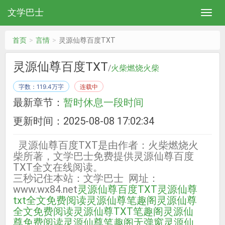
文学巴士
首页
言情
灵源仙尊百度TXT
灵源仙尊百度TXT
/
火柴燃烧火柴
字数：119.4万字
连载中
最新章节：
暂时休息一段时间
更新时间：2025-08-08 17:02:34
灵源仙尊百度TXT是由作者：火柴燃烧火
柴所著，文学巴士免费提供灵源仙尊百度
TXT全文在线阅读。
三秒记住本站：文学巴士 网址：
www.wx84.net
灵源仙尊百度TXT
灵源仙尊
txt全文免费阅读
灵源仙尊笔趣阁
灵源仙尊
全文免费阅读
灵源仙尊TXT笔趣阁
灵源仙
尊免费阅读
灵源仙尊笔趣阁无弹窗
灵源仙