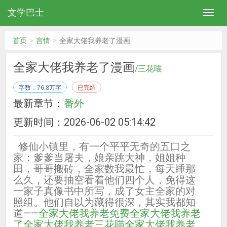
文学巴士
首页
言情
全家大佬我养老了漫画
全家大佬我养老了漫画
/
三花喵
字数：76.8万字
已完结
最新章节：
番外
更新时间：2026-06-02 05:14:42
修仙小镇里，有一个平平无奇的五口之
家：爹爹当屠夫，娘亲跳大神，姐姐种
田，哥哥搬砖，全家数我最忙，每天睡那
么久，还要抽空看着他们四个人，免得这
一家子真像书中所写，成了女主全家的对
照组。他们自以为藏得很深，其实我都知
道——
全家大佬我养老免费
全家大佬我养老
了
全家大佬我养老三花喵
全家大佬我养老