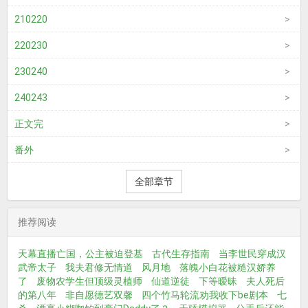
210220
220230
230240
240243
正文完
番外
全部章节
推荐阅读
天幕直播亡国，公主被迫登基
古代生存指南
当李世民穿成汉
武帝太子
我夫君修无情道
风月地
落魄小白花被糙汉娇养
了
废物农学生但顶级灵植师
仙道逆徒
下等暧昧
夫人死后
的第八年
非自愿德艺双馨
四个竹马轮流劝我收下be剧本
七