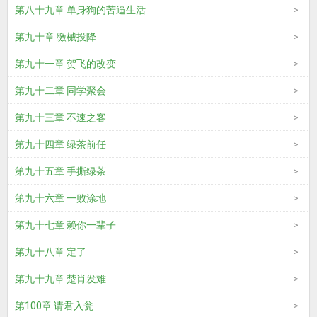
第八十九章 单身狗的苦逼生活
第九十章 缴械投降
第九十一章 贺飞的改变
第九十二章 同学聚会
第九十三章 不速之客
第九十四章 绿茶前任
第九十五章 手撕绿茶
第九十六章 一败涂地
第九十七章 赖你一辈子
第九十八章 定了
第九十九章 楚肖发难
第100章 请君入瓮