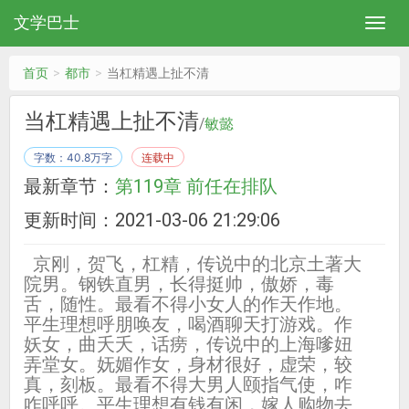
文学巴士
首页
都市
当杠精遇上扯不清
当杠精遇上扯不清
/
敏懿
字数：40.8万字
连载中
最新章节：
第119章 前任在排队
更新时间：2021-03-06 21:29:06
京刚，贺飞，杠精，传说中的北京土著大
院男。钢铁直男，长得挺帅，傲娇，毒
舌，随性。最看不得小女人的作天作地。
平生理想呼朋唤友，喝酒聊天打游戏。作
妖女，曲夭夭，话痨，传说中的上海嗲妞
弄堂女。妩媚作女，身材很好，虚荣，较
真，刻板。最看不得大男人颐指气使，咋
咋呼呼。平生理想有钱有闲，嫁人购物去