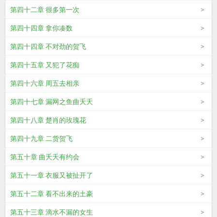
第四十二章 很多第一次
第四十四章 拿你凑数
第四十四章 不对劲的贺飞
第四十五章 又犯了花痴
第四十六章 周五去相亲
第四十七章 漏网之鱼曲夭夭
第四十八章 楚肖的玫瑰花
第四十九章 二货贺飞
第五十章 曲夭夭有约会
第五十一章 衣服又被扯开了
第五十二章 看不出来的土豪
第五十三章 滴水不漏的女生