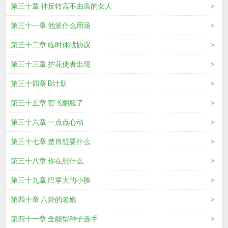
第三十章 神反转言不由衷的女人
第三十一章 他派什么用场
第三十二章 临时休战协议
第三十三章 护花使者出现
第三十四章 B计划
第三十五章 贺飞翻脸了
第三十六章 一点点心动
第三十七章 楚肖想要什么
第三十八章 你在想什么
第三十九章 巴掌大的小脸
第四十章 八卦的老娘
第四十一章 全能型种子选手