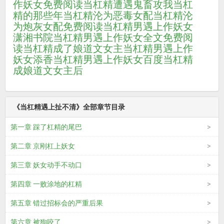
作妖女免费阅读
当杠精遭遇鬼畜攻
我当杠
精的那些年
当杠精沦为恶毒女配
当杠精沦
为炮灰女配免费阅读
当杠精男遇上作妖女
潇湘书院
当杠精男遇上作妖女全文免费阅
读
当杠精成了娘道文女主
当杠精男遇上作
妖女添香
当杠精男遇上作妖女百度
当杠精
成娘道文女主后
《当杠精遇上扯不清》全部章节目录
第一章 踩了杠精的尾巴
第二章 京刚杠上妖女
第三章 妖女动手不动口
第四章 一败涂地的杠精
第五章 错过招标会的严重后果
第六章 被狗咬了