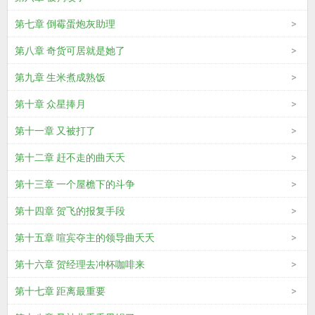
第七章 倒霉蛋炮灰助理
第八章 奇货可居就是她了
第九章 生米煮成熟饭
第十章 众星捧月
第十一章 又被打了
第十二章 赶不走的曲夭夭
第十三章 一个屋檐下的斗争
第十四章 贺飞的报复手段
第十五章 喧宾夺主的领导曲夭夭
第十六章 贺经理去冲杯咖啡来
第十七章 距离最重要