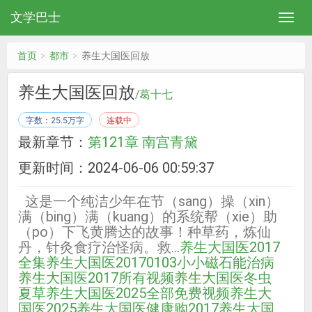
文学巴士
首页
都市
养生大国医回放
养生大国医回放
/
葛十七
字数：25.5万字
连载中
最新章节：
第121章 南宫青黛
更新时间：2024-06-06 00:59:37
这是一个纯洁少年在节（sang）操（xin）
满（bing）满（kuang）的系统帮（xie）助
（po）下飞黄腾达的故事！种草药，炼仙
丹，针灸食疗治怪病。救...
养生大国医2017
全集
养生大国医20170103小小磁石能治病
养生大国医2017所有视频
养生大国医冬虫
夏草
养生大国医2025全部免费视频
养生大
国医2025
养生大国医健康购2017
养生大国