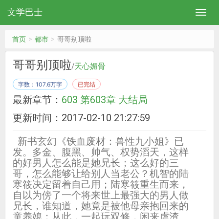
文学巴士
首页
都市
哥哥别顶啦
哥哥别顶啦
/
天心媚骨
字数：107.6万字
已完结
最新章节：
603 第603章 大结局
更新时间：2017-02-10 21:27:59
新书玄幻《铁血废材：兽性九小姐》已
发。多金、腹黑、帅气、权势滔天，这样
的好男人怎么能是她兄长；这么好的三
哥，怎么能够让给别人当老公？机智的陆
寒筱决定留着自己用；陆寒筱重生而来，
自以为傍了一个将来世上最强大的男人做
兄长，谁知道，她竟是被他母亲抱回来的
童养媳；从此，一起玩双修，闲来虐渣