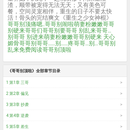
渣，顺带被宠得无法无天；又有美色可
餐，空间灵宠相伴，重生的日子不要太快
活！骨头的完结爽文《重生之少女神棍》
哥哥别顶痛
嗯..哥哥别闹啦
萌妻粉嫩嫩哥哥
别硬来
哥哥们
哥哥别要
哥哥 别乱来
哥哥...
别
哥哥 别进来
萌妻粉嫩嫩哥哥别硬来 天心
媚骨
哥哥别
哥哥……别……疼
哥哥…别…
哥哥别
乱来免费阅读
哥哥别顶啦
《哥哥别顶啦》全部章节目录
1 第1章 三哥
2 第2章 偏见
3 第3章 抄袭
4 第4章 逆袭
5 第5章 差生