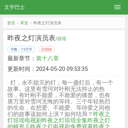
文学巴士
首页
军史
昨夜之灯演员表
昨夜之灯演员表
/
琼瑶
字数：7.5万字
已完结
最新章节：
第十八章
更新时间：2024-05-20 09:53:35
灯，永不熄灭的灯；每一盏灯后，有一个
故事。这里有雪珂对叶刚无法抑止的热
情，有叶刚不能爱，不敢爱的痛楚，也有
唐万里对雪珂无悔的等待。三个年轻热烈
的生命，在想爱、不能爱、等待爱之间他
们的故事该如何上演？如何结局？
昨夜之
灯琼瑶电视剧
昨夜之灯琼瑶全集
昨夜之灯
的畸形儿
昨夜之灯电视剧免费观看
昨夜之