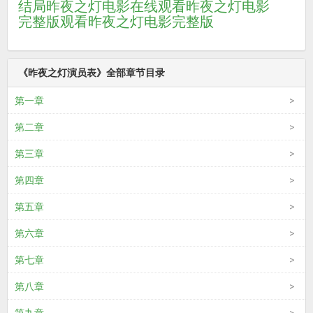
结局
昨夜之灯电影在线观看
昨夜之灯电影
完整版观看
昨夜之灯电影完整版
《昨夜之灯演员表》全部章节目录
第一章
第二章
第三章
第四章
第五章
第六章
第七章
第八章