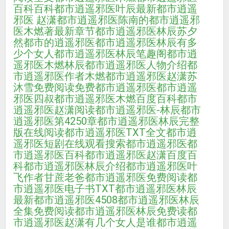
百科百科
都市逍遥邪医叶辰最新
都市逍遥
邪医 赵潇
都市逍遥邪医陈南的
都市逍遥邪
医木燃著最新章节
都市逍遥邪医林辰苏夕
然
都市的逍遥邪医
都市逍遥邪医林辰有多
少个女人
都市逍遥邪医林辰笔趣阁
都市逍
遥邪医木燃林辰
都市逍遥邪医人物介绍
都
市逍遥邪医作者木燃
都市逍遥邪医赵潇苏
沐雪免费阅读
免费都市逍遥邪医
都市逍遥
邪医四叔
都市逍遥邪医木燃百度百科
都市
逍遥邪医赵潇阅读
都市逍遥邪医-林辰
都市
逍遥邪医第4250章
都市逍遥邪医林辰完整
版在线阅读
都市逍遥邪医TXT全文
都市逍
遥邪医短剧在线观看
搜索都市逍遥邪医
都
市逍遥邪医百科
都市逍遥邪医赵潇百度百
科
都市逍遥邪医林辰介绍
都市逍遥邪医叶
飞作者甘蔗老爸
都市逍遥邪医免费阅读
都
市逍遥邪医电子书TXT
都市逍遥邪医林辰
最新
都市逍遥邪医4508
都市逍遥邪医林辰
全集免费阅读
都市逍遥邪医林辰免费读
都
市逍遥邪医赵潇有几个女人是谁
都市逍遥