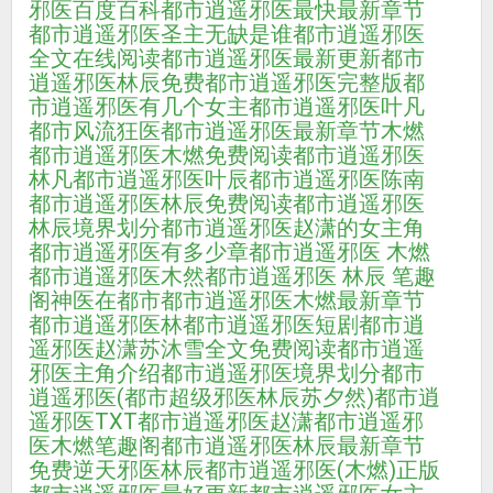
邪医百度百科
都市逍遥邪医最快最新章节
都市逍遥邪医圣主无缺是谁
都市逍遥邪医
全文在线阅读
都市逍遥邪医最新更新
都市
逍遥邪医林辰免费
都市逍遥邪医完整版
都
市逍遥邪医有几个女主
都市逍遥邪医叶凡
都市风流狂医
都市逍遥邪医最新章节木燃
都市逍遥邪医木燃免费阅读
都市逍遥邪医
林凡
都市逍遥邪医叶辰
都市逍遥邪医陈南
都市逍遥邪医林辰免费阅读
都市逍遥邪医
林辰境界划分
都市逍遥邪医赵潇的女主角
都市逍遥邪医有多少章
都市逍遥邪医 木燃
都市逍遥邪医木然
都市逍遥邪医 林辰 笔趣
阁
神医在都市
都市逍遥邪医木燃最新章节
都市逍遥邪医林
都市逍遥邪医短剧
都市逍
遥邪医赵潇苏沐雪全文免费阅读
都市逍遥
邪医主角介绍
都市逍遥邪医境界划分
都市
逍遥邪医(都市超级邪医林辰苏夕然)
都市逍
遥邪医TXT
都市逍遥邪医赵潇
都市逍遥邪
医木燃笔趣阁
都市逍遥邪医林辰最新章节
免费
逆天邪医林辰
都市逍遥邪医(木燃)正版