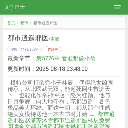
文学巴士
首页
都市
都市逍遥邪医
都市逍遥邪医
/
木燃
字数：1,172.3万字
连载中
最新章节：
第5776章 看谁都像小偷
更新时间：2025-08-18 23:48:00
模特公司打杂穷小子林辰，偶得绝世凶医
传承，从此医武无双，能起死回生救济天
下，也能化作杀神冲冠一怒为红颜。他与
日月争辉，向天地夺命，花都逍遥，各色
极品美人环绕。而这一切，都从那个性感
绝美女模特送他一本古书时开始……...
都市逍
遥邪医赵潇苏沐雪
都市逍遥邪医林辰免费
阅读全文
都市逍遥邪医木燃
都市逍遥邪医