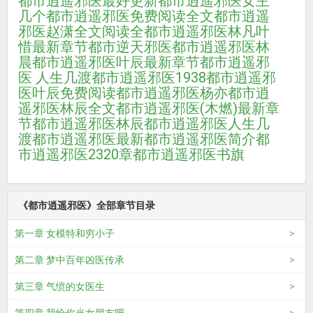
都市逍遥邪医最好更新
都市逍遥邪医女主
几个
都市逍遥邪医免费阅读全文
都市逍遥
邪医赵潇全文阅读全
都市逍遥邪医林凡叶
惜最新章节
都市逆天邪医
都市逍遥邪医林
晨
都市逍遥邪医叶辰最新章节
都市逍遥邪
医 人生几渡
都市逍遥邪医1938
都市逍遥邪
医叶辰免费阅读
都市逍遥邪医杨亦
都市逍
遥邪医林辰全文
都市逍遥邪医(木燃)最新章
节
都市逍遥邪医林辰
都市逍遥邪医人生几
渡
都市逍遥邪医最新
都市逍遥邪医简介
都
市逍遥邪医2320章
都市逍遥邪医书旗
《都市逍遥邪医》全部章节目录
第一章 女模特和穷小子
第二章 梦中百年凶医传承
第三章 气愤的女医生