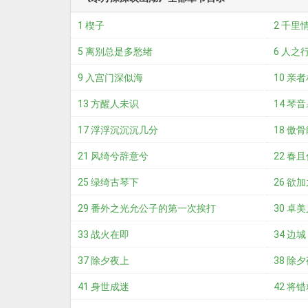
1 楔子
2 千里
5 离别总是多愁绪
6 人之
9 入宫门深似海
10 亲
13 方醒人未识
14 琴
17 浮浮沉沉沉几分
18 傲
21 风绮兮辞意兮
22 春
25 绿绮古琴下
26 欲
29 番外之光允公子的第一次挨打
30 卓
33 战火在即
34 边城
37 除夕夜上
38 除
41 身世成迷
42 将