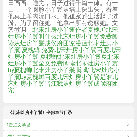
日画画、睡觉，日子过得千篇一律。有一
日，一个圆脸小丫鬟从墙上探出头，看着
他桌上羊肉流口水。他孤寂的生活起了涟
漪。为了留住她，他拿出所有诱惑她。文
案微调。
北宋灶房小丫鬟作者夏槐蝉
北宋
灶房小丫鬟叫什么
北宋灶房小丫鬟免费阅
读
从灶房丫鬟成侯府团宠漫画
北宋灶房小
丫鬟 夏槐蝉 免费
北宋灶房小丫鬟百度
北宋
灶房小丫鬟 夏槐蝉
北宋灶房小丫鬟夏
北宋
灶房小丫鬟全文免费阅读
北宋灶房小丫鬟
by夏槐蝉
北宋灶房小丫鬟 陈鸢
北宋灶房小
丫鬟by夏槐蝉百度
北宋灶房小丫鬟是谁
北
宋灶房小丫鬟晋江
我从灶房丫鬟成侯府团
宠
《北宋灶房小丫鬟》全部章节目录
1晋江文学城
2晋江文学城