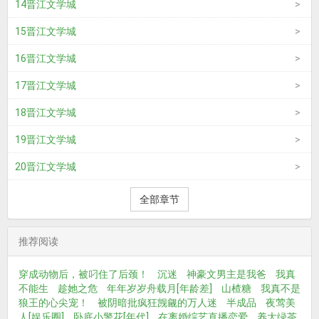
14晋江文学城
15晋江文学城
16晋江文学城
17晋江文学城
18晋江文学城
19晋江文学城
20晋江文学城
全部章节
推荐阅读
穿成动物后，被叼住了后颈！
沉迷
神豪文男主是我爸
我真
不能生
趁她之危
年年岁岁舟载月[年龄差]
山楂糖
我真不是
狼王的心尖宠！
被阴暗批疯狂觊觎的万人迷
半成品
夜莺美
人[娱乐圈]
卧底小警花[年代]
在离婚综艺直播恋爱
养大绿茶