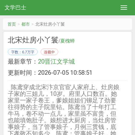
文学巴士
首页
都市
北宋灶房小丫鬟
北宋灶房小丫鬟
/
夏槐蝉
字数：6.7万字
连载中
最新章节：
20晋江文学城
更新时间：2026-07-05 10:58:51
陈鸢穿成北宋汴京官宦人家府上、灶房娘
子家的三姐儿，10岁。府里人口数百。她
家里一家子卷王，爹娘姐姐们铆足了劲要
往得势的主子院里钻。陈鸢当了十年打工
牛马，卷不动一点儿，家里虽不富贵，但
也能填饱肚子。娘想进大厨房，当灶房管
事娘子，当了管事娘子，月例三贯钱，底
下孝敬不知多少。陈鸢：管事娘子好，她