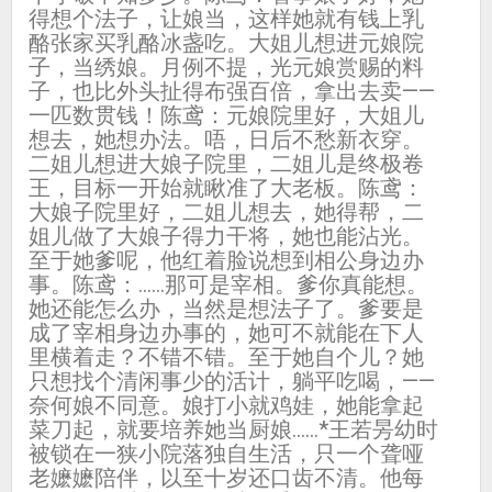
得想个法子，让娘当，这样她就有钱上乳
酪张家买乳酪冰盏吃。大姐儿想进元娘院
子，当绣娘。月例不提，光元娘赏赐的料
子，也比外头扯得布强百倍，拿出去卖——
一匹数贯钱！陈鸢：元娘院里好，大姐儿
想去，她想办法。唔，日后不愁新衣穿。
二姐儿想进大娘子院里，二姐儿是终极卷
王，目标一开始就瞅准了大老板。陈鸢：
大娘子院里好，二姐儿想去，她得帮，二
姐儿做了大娘子得力干将，她也能沾光。
至于她爹呢，他红着脸说想到相公身边办
事。陈鸢：……那可是宰相。爹你真能想。
她还能怎么办，当然是想法子了。爹要是
成了宰相身边办事的，她可不就能在下人
里横着走？不错不错。至于她自个儿？她
只想找个清闲事少的活计，躺平吃喝，——
奈何娘不同意。娘打小就鸡娃，她能拿起
菜刀起，就要培养她当厨娘……*王若昘幼时
被锁在一狭小院落独自生活，只一个聋哑
老嬷嬷陪伴，以至十岁还口齿不清。他每