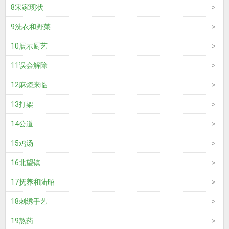
8宋家现状
9洗衣和野菜
10展示厨艺
11误会解除
12麻烦来临
13打架
14公道
15鸡汤
16北望镇
17抚养和陆昭
18刺绣手艺
19熬药