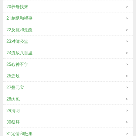
20养母找来
21刺绣和祸事
22反抗和觉醒
23对簿公堂
24流放八百里
25心神不宁
26迁坟
27叠元宝
28肉包
29清明
30祭拜
31定情和赶集