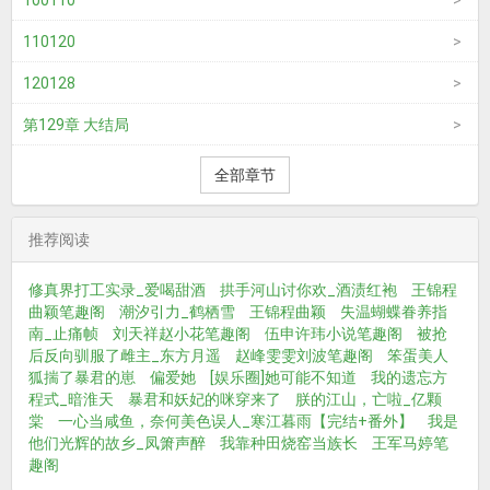
100110
110120
120128
第129章 大结局
全部章节
推荐阅读
修真界打工实录_爱喝甜酒
拱手河山讨你欢_酒渍红袍
王锦程
曲颖笔趣阁
潮汐引力_鹤栖雪
王锦程曲颖
失温蝴蝶眷养指
南_止痛帧
刘天祥赵小花笔趣阁
伍申许玮小说笔趣阁
被抢
后反向驯服了雌主_东方月遥
赵峰雯雯刘波笔趣阁
笨蛋美人
狐揣了暴君的崽
偏爱她
[娱乐圈]她可能不知道
我的遗忘方
程式_暗淮天
暴君和妖妃的咪穿来了
朕的江山，亡啦_亿颗
棠
一心当咸鱼，奈何美色误人_寒江暮雨【完结+番外】
我是
他们光辉的故乡_凤箫声醉
我靠种田烧窑当族长
王军马婷笔
趣阁