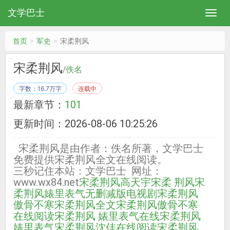
文学巴士
首页
军史
宋柔荆风
宋柔荆风
/
佚名
字数：16.7万字
连载中
最新章节：
101
更新时间：2026-08-06 10:25:26
宋柔荆风是由作者：佚名所著，文学巴士
免费提供宋柔荆风全文在线阅读。
三秒记住本站：文学巴士 网址：
www.wx84.net
宋柔荆风高天宇
宋柔 荆风
宋
柔荆风婊里表气无删减版电视剧
宋柔荆风
傲骨不寒
宋柔荆风全文
宋柔荆风傲骨不寒
在线阅读
宋柔荆风 婊里表气在线
宋柔荆风
婊里表气
宋柔荆风沈佳在线阅读
宋柔荆风