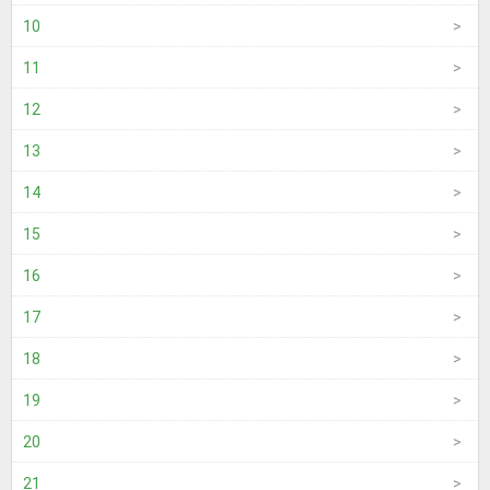
10
11
12
13
14
15
16
17
18
19
20
21