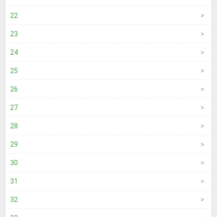
22
23
24
25
26
27
28
29
30
31
32