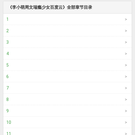
《李小萌周文瑞瘾少女百度云》全部章节目录
1
2
3
4
5
6
7
8
9
10
11