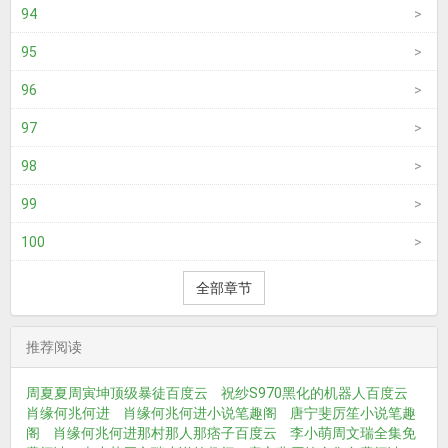
94
95
96
97
98
99
100
全部章节
推荐阅读
周夏夏周寅坤顶级暴徒百度云
祝纱S970黑化的机器人百度云
肖缘何兆何进
肖缘何兆何进小说笔趣阁
唐宁斐厉笙小说笔趣
阁
肖缘何兆何进那村那人那痞子百度云
李小萌周文瑞全集免