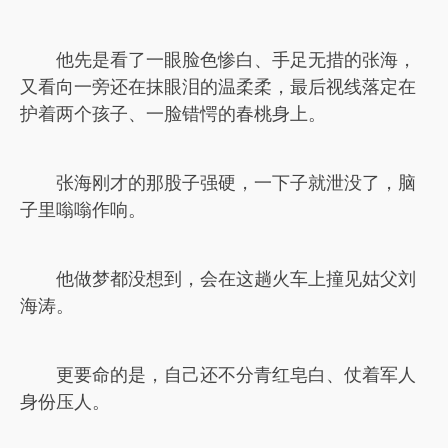
他先是看了一眼脸色惨白、手足无措的张海，
又看向一旁还在抹眼泪的温柔柔，最后视线落定在
护着两个孩子、一脸错愕的春桃身上。
张海刚才的那股子强硬，一下子就泄没了，脑
子里嗡嗡作响。
他做梦都没想到，会在这趟火车上撞见姑父刘
海涛。
更要命的是，自己还不分青红皂白、仗着军人
身份压人。