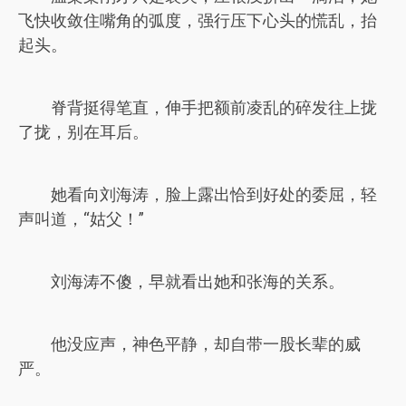
飞快收敛住嘴角的弧度，强行压下心头的慌乱，抬
起头。
脊背挺得笔直，伸手把额前凌乱的碎发往上拢
了拢，别在耳后。
她看向刘海涛，脸上露出恰到好处的委屈，轻
声叫道，“姑父！”
刘海涛不傻，早就看出她和张海的关系。
他没应声，神色平静，却自带一股长辈的威
严。