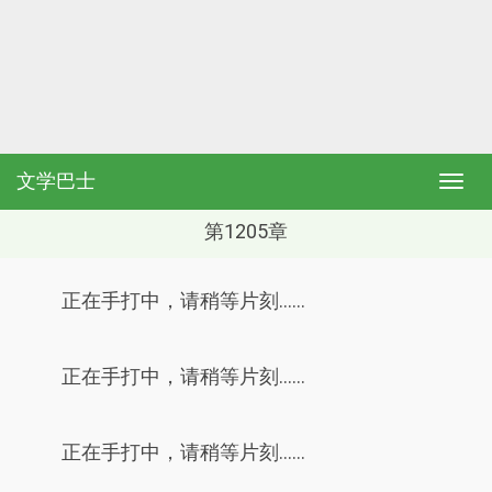
文学巴士
第1205章
正在手打中，请稍等片刻……
正在手打中，请稍等片刻……
正在手打中，请稍等片刻……