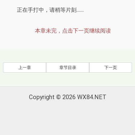
正在手打中，请稍等片刻……
本章未完，点击下一页继续阅读
上一章
章节目录
下一页
Copyright © 2026 WX84.NET