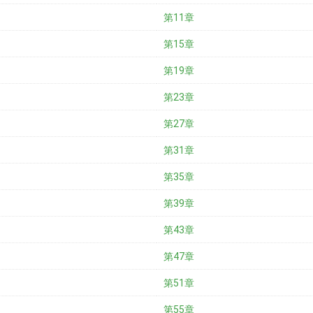
第11章
第15章
第19章
第23章
第27章
第31章
第35章
第39章
第43章
第47章
第51章
第55章