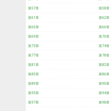
第57章
第58章
第61章
第62章
第65章
第66章
第69章
第70章
第73章
第74章
第77章
第78章
第81章
第82章
第85章
第86章
第89章
第90章
第93章
第94章
第97章
第98章