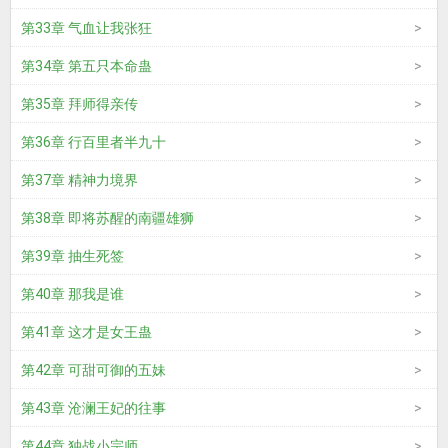
第33章 气血让我张狂
第34章 第五只本命蛊
第35章 拜师得亲传
第36章 行百里者半九十
第37章 精神力境界
第38章 即将苏醒的南疆雄狮
第39章 抽生死签
第40章 那我是谁
第41章 这才是女王蛊
第42章 可甜可御的五妹
第43章 沧澜王妃的往事
第44章 独战小宗师