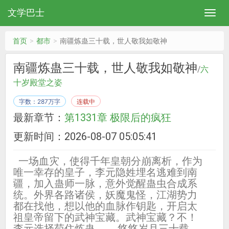
文学巴士
首页
都市
南疆炼蛊三十载，世人敬我如敬神
南疆炼蛊三十载，世人敬我如敬神
/
六
十岁殿堂之姿
字数：287万字
连载中
最新章节：
第1331章 极限后的疯狂
更新时间：2026-08-07 05:05:41
一场血灾，使得千年皇朝分崩离析，作为
唯一幸存的皇子，李元隐姓埋名逃难到南
疆，加入蛊师一脉，意外觉醒蛊虫合成系
统。外界各路诸侯，妖魔鬼怪，江湖势力
都在找他，想以他的血脉作钥匙，开启太
祖皇帝留下的武神宝藏。武神宝藏？不！
李元选择苟住炼蛊。……悠悠岁月三十载，