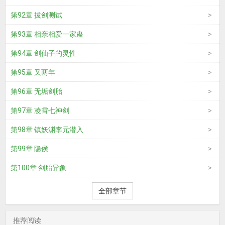
第92章 拔剑测试
第93章 相亲相爱一家蛊
第94章 剑仙子的灵性
第95章 又两年
第96章 无垢剑胎
第97章 凌霄七神剑
第98章 镇妖渊李元潜入
第99章 隐侯
第100章 剑胎异象
全部章节
推荐阅读