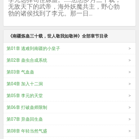
无敌天下的武帝，海外妖魔共主，野心勃
勃的诸侯找到了李元。那一日...
《南疆炼蛊三十载，世人敬我如敬神》全部章节目录
第01章 逃难到南疆的小皇子
第02章 蛊虫合成系统
第03章 气血蛊
第04章 加入十二洞
第05章 李元的天堂
第06章 打破蛊师限制
第07章 异蛊回生蛊
第08章 年轻当然气盛