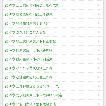
第49章 上山找药雪豹突然出现有危机
第50章 拯救雪豹得知第三峰讯息
第51章 针锋相对杀熊杀熊杀熊
第52章 楚风杀熊全村人震惊
第53章 镇上卖熊刘文亮的真正嘴脸
第54章 田家卖皮田老爷想要虎鞭
第55章 赚到巨款周小小吓到昏厥
第56章 小小怀孕楚风研制土炸弹
第57章 夜遇猛虎险死还生土炸弹
第58章 土炸弹兽皮管老虎只剩一口气
第59章 卖虎鞭田家老爷问楚风纳不纳妾
第60章 报复田家镇子里的燃烧表演