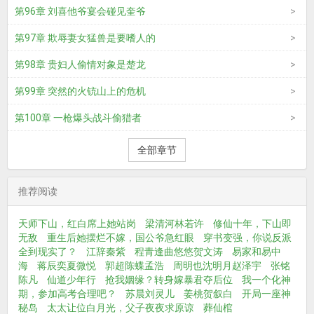
第96章 刘喜他爷宴会碰见奎爷
第97章 欺辱妻女猛兽是要嗜人的
第98章 贵妇人偷情对象是楚龙
第99章 突然的火铳山上的危机
第100章 一枪爆头战斗偷猎者
全部章节
推荐阅读
天师下山，红白席上她站岗
梁清河林若许
修仙十年，下山即
无敌
重生后她摆烂不嫁，国公爷急红眼
穿书变强，你说反派
全到现实了？
江辞秦紫
程青逢曲悠悠贺文涛
易家和易中
海
蒋辰奕夏微悦
郭超陈蝶孟浩
周明也沈明月赵泽宇
张铭
陈凡
仙道少年行
抢我姻缘？转身嫁暴君夺后位
我一个化神
期，参加高考合理吧？
苏晨刘灵儿
姜桃贺叙白
开局一座神
秘岛
太太让位白月光，父子夜夜求原谅
葬仙棺