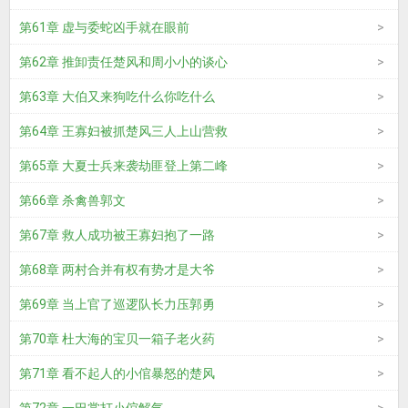
第61章 虚与委蛇凶手就在眼前
第62章 推卸责任楚风和周小小的谈心
第63章 大伯又来狗吃什么你吃什么
第64章 王寡妇被抓楚风三人上山营救
第65章 大夏士兵来袭劫匪登上第二峰
第66章 杀禽兽郭文
第67章 救人成功被王寡妇抱了一路
第68章 两村合并有权有势才是大爷
第69章 当上官了巡逻队长力压郭勇
第70章 杜大海的宝贝一箱子老火药
第71章 看不起人的小倌暴怒的楚风