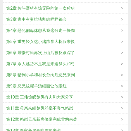
第2章 智斗野猪有惊无险的第一次狩猎
第3章 家中有妻抗猪割肉样样都会
第4章 恶兄偏母休想从我这分走一块肉
第5章 重男轻女这小猪蹄拿大棉服来换
第6章 震慑村民再次上山后被反跟踪了
第7章 杀人越货不是我是来送斧头和弓
第8章 猎到小羊和村长分肉后恶兄来到
第9章 恶兄炫耀羊汤细面让他眼红
第10章 王伟惊叹楚风有肉和大家分享
第11章 母亲来闹楚风丝毫不客气怒怼
第12章 怒怼母亲新房修缮完成雪豹来袭
第13章 新家新居夜晚雪豹来袭