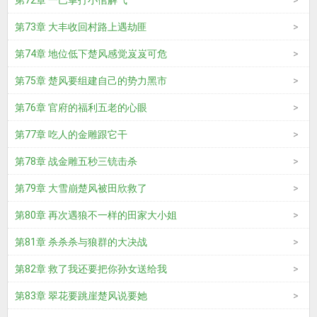
第72章 一巴掌打小倌解气
第73章 大丰收回村路上遇劫匪
第74章 地位低下楚风感觉岌岌可危
第75章 楚风要组建自己的势力黑市
第76章 官府的福利五老的心眼
第77章 吃人的金雕跟它干
第78章 战金雕五秒三铳击杀
第79章 大雪崩楚风被田欣救了
第80章 再次遇狼不一样的田家大小姐
第81章 杀杀杀与狼群的大决战
第82章 救了我还要把你孙女送给我
第83章 翠花要跳崖楚风说要她