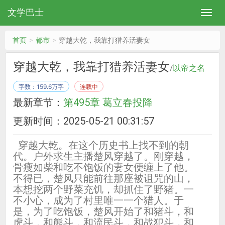
文学巴士
首页
都市
穿越大乾，我靠打猎养活妻女
穿越大乾，我靠打猎养活妻女
/
以帝之名
字数：159.6万字
连载中
最新章节：
第495章 葛立春投降
更新时间：2025-05-21 00:31:57
穿越大乾。在这个历史书上找不到的朝
代。户外求生主播楚风穿越了。刚穿越，
骨瘦如柴和吃不饱饭的妻女便缠上了他。
不得已，楚风只能前往那座被诅咒的山，
本想挖两个野菜充饥，却抓住了野猪。一
不小心，成为了村里唯一一个猎人。于
是，为了吃饱饭，楚风开始了和猪斗，和
虎斗，和熊斗，和流民斗，和战犯斗，和