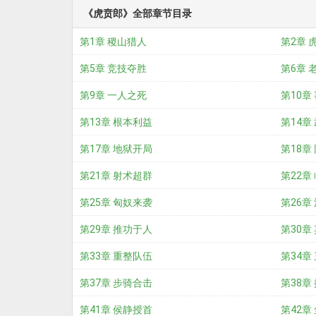
《虎贲郎》全部章节目录
第1章 稷山猎人
第2章 
第5章 竞技夺胜
第6章 
第9章 一人之死
第10章
第13章 根本利益
第14章
第17章 地狱开局
第18章
第21章 射术超群
第22章
第25章 匈奴来袭
第26章
第29章 推功于人
第30章
第33章 重整队伍
第34章
第37章 步骑合击
第38章
第41章 侯静授首
第42章