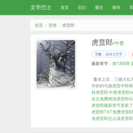
文学巴士
首页
玄幻
重生
都市
首页
言情
虎贲郎
虎贲郎
/
中更
字数：209.3万字
最新章节：
第1300章
董卓之后，三辅大乱
中的剑与盾
虎贲中郎将
科
虎贲郎 中更
虎贲郎t
全文免费阅读
虎贲郎乐
虎贲郎最新章节更新了
虎贲郎TXT免费
虎贲
读
虎贲郎怎么读
虎贲郎