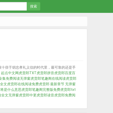
搜索
狠十倍于胡忠孝礼义信的时代里，最可靠的还是手
 起点中文网
虎贲郎TXT
虎贲郎拼音
虎贲郎百度百
全集免费阅读无弹窗
虎贲郎笔趣阁在线阅读
虎贲郎
全文
虎贲郎在线阅读免费
虎贲郎 最新章节 无弹窗
郎将是什么意思
虎贲郎笔趣阁完整版免费
虎贲郎txt
读全文无弹窗
虎贲郎中更
虎贲郎读音
虎贲郎免费阅