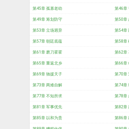
第45章 孤寡老幼
第46章
第49章 筹划防守
第50章
第53章 立场迥异
第54章
第57章 朝廷底蕴
第58章
第61章 磨刀霍霍
第62章
第65章 重返北乡
第66章
第69章 驰援天子
第70章
第73章 两难自解
第74章
第77章 不知所求
第78章
第81章 军事优先
第82章
第85章 以和为贵
第86章
第89章 糟糕伙伴
第90章