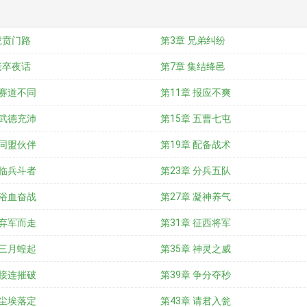
虎贲门路
第3章 兄弟纠纷
老卒夜话
第7章 集结绛邑
 赛道不同
第11章 报应不爽
 武德充沛
第15章 五曹七屯
 同盟伙伴
第19章 配备战术
 临兵斗者
第23章 分兵五队
 浴血奋战
第27章 凝神养气
 弃军而走
第31章 征西将军
 三月蝗起
第35章 神灵之威
 接连摧破
第39章 争分夺秒
 尘埃落定
第43章 请君入瓮