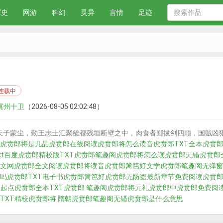
军史
网游
科幻
灵异
言情
足迹
连载中
 冀州十卫
（2026-08-05 02:02:48）
天子蒙尘，勤王志士汇聚雒都残垣断壁之中，肉食者鄙拔剑四顾，国贼凶
虎贲郎将是几品
虎贲郎在线阅读
虎贲郎将怎么读音
虎贲郎TXT全本
虎贲郎
xt百度
虎贲郎精校版TXT
虎贲郎笔趣阁
虎贲郎将怎么读
虎贲郎无错
虎贲郎
文网
虎贲郎全文阅读
虎贲郎将读音
虎贲郎篱笆好文学
虎贲郎笔趣阁无弹窗
吗
虎贲郎TXT电子书
虎贲郎篱笆好
虎贲郎无防盗最新章节免费阅读
虎贲
郎起点
虎贲郎全本TXT
虎贲郎 笔趣阁
虎贲郎将元礼
虎贲郎中
虎贲郎免费阅
TXT精校
虎贲郎将 隋朝
虎贲郎笔趣阁无错
虎贲郎是什么意思