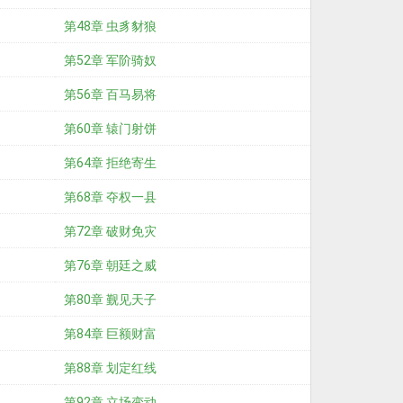
第48章 虫豸豺狼
第52章 军阶骑奴
第56章 百马易将
第60章 辕门射饼
第64章 拒绝寄生
第68章 夺权一县
第72章 破财免灾
第76章 朝廷之威
第80章 觐见天子
第84章 巨额财富
第88章 划定红线
第92章 立场变动