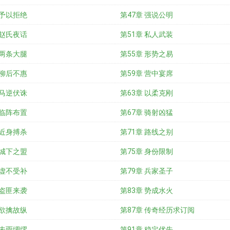
 予以拒绝
第47章 强说公明
 赵氏夜话
第51章 私人武装
 两条大腿
第55章 形势之易
 柳后不惠
第59章 营中宴席
 马逆伏诛
第63章 以柔克刚
 临阵布置
第67章 骑射凶猛
 近身搏杀
第71章 路线之别
 城下之盟
第75章 身份限制
 虚不受补
第79章 兵家圣子
 盗匪来袭
第83章 势成水火
 欲擒故纵
第87章 传奇经历求订阅
 未雨绸缪
第91章 稳定优先