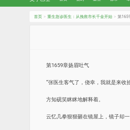
首页
重生急诊医生：从挽救市长千金开始
第16
第1659章扬眉吐气
“张医生客气了，侥幸，我就是来收拾
方知砚笑眯眯地解释着。
云忆几拳狠狠砸在镜屋上，镜子却一