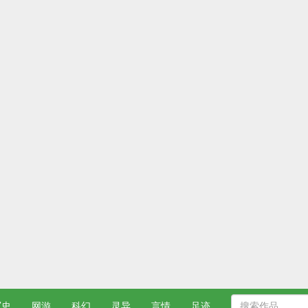
军史
网游
科幻
灵异
言情
足迹