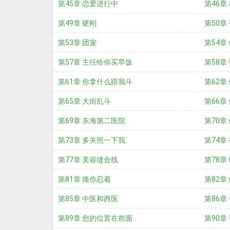
第45章 恋爱进行中
第46章
第49章 硬刚
第50章
第53章 团宠
第54章
第57章 主任给你买早饭
第58章
第61章 你拿什么跟我斗
第62章
第65章 大街乱斗
第66章
第69章 东海第二医院
第70章
第73章 多关照一下我
第74章
第77章 美容缝合线
第78章
第81章 痛你忍着
第82章
第85章 中医和西医
第86章
第89章 您的位置在前面
第90章