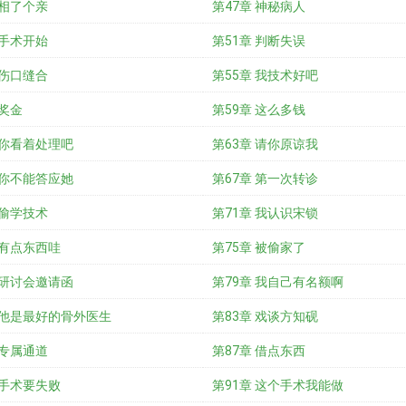
 相了个亲
第47章 神秘病人
 手术开始
第51章 判断失误
 伤口缝合
第55章 我技术好吧
 奖金
第59章 这么多钱
 你看着处理吧
第63章 请你原谅我
 你不能答应她
第67章 第一次转诊
 偷学技术
第71章 我认识宋锁
 有点东西哇
第75章 被偷家了
 研讨会邀请函
第79章 我自己有名额啊
 他是最好的骨外医生
第83章 戏谈方知砚
 专属通道
第87章 借点东西
 手术要失败
第91章 这个手术我能做