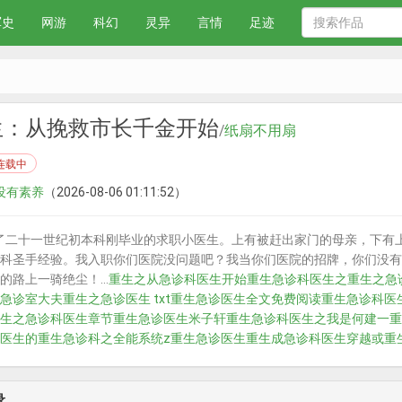
军史
网游
科幻
灵异
言情
足迹
生：从挽救市长千金开始
/
纸扇不用扇
连载中
 没有素养
（2026-08-06 01:11:52）
了二十一世纪初本科刚毕业的求职小医生。上有被赶出家门的母亲，下有
科圣手经验。我入职你们医院没问题吧？我当你们医院的招牌，你们没有
路上一骑绝尘！...
重生之从急诊科医生开始
重生急诊科医生之
重生之急诊
急诊室大夫
重生之急诊医生 txt
重生急诊医生全文免费阅读
重生急诊科医
生之急诊科医生章节
重生急诊医生米子轩
重生急诊科医生之我是何建一
重
医生的
重生急诊科之全能系统z
重生急诊医生
重生成急诊科医生
穿越或重
录