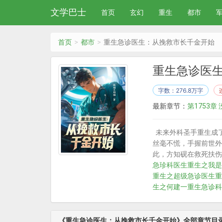
文学巴士
首页
玄幻
重生
都市
首页
都市
重生急诊医生：从挽救市长千金开始
重生急诊医
字数：276.8万字
最新章节：
第1753章
未来外科圣手重生成
丝毫不慌，手握前世外
此，方知砚在救死扶伤的
急珍科医生
重生之我是
重生之超级急诊医生
重
生之何建一
重生急诊科
《重生急诊医生：从挽救市长千金开始》全部章节目