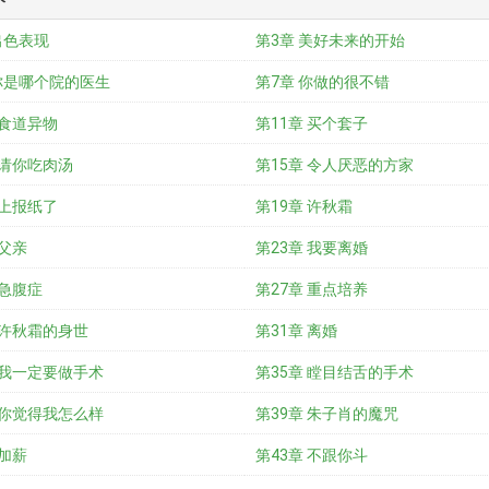
出色表现
第3章 美好未来的开始
你是哪个院的医生
第7章 你做的很不错
 食道异物
第11章 买个套子
 请你吃肉汤
第15章 令人厌恶的方家
 上报纸了
第19章 许秋霜
 父亲
第23章 我要离婚
 急腹症
第27章 重点培养
 许秋霜的身世
第31章 离婚
 我一定要做手术
第35章 瞠目结舌的手术
 你觉得我怎么样
第39章 朱子肖的魔咒
 加薪
第43章 不跟你斗