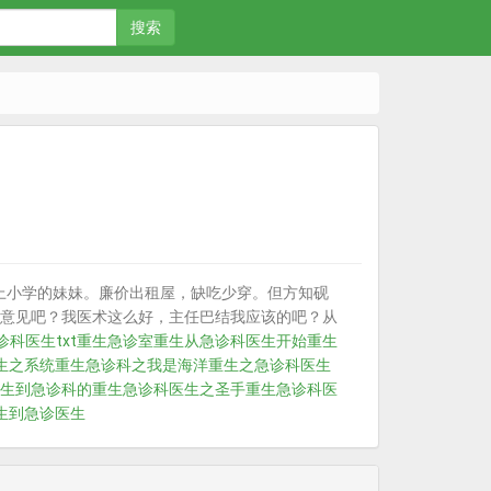
搜索
上小学的妹妹。廉价出租屋，缺吃少穿。但方知砚
意见吧？我医术这么好，主任巴结我应该的吧？从
科医生txt
重生急诊室
重生从急诊科医生开始
重生
生之系统
重生急诊科之我是海洋
重生之急诊科医生
生到急诊科的
重生急诊科医生之圣手
重生急诊科医
生到急诊医生