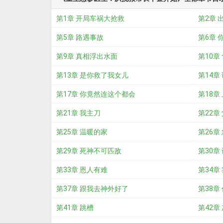
第1章 开局车祸大抢救
第2章 
第5章 路遇事故
第6章 
第9章 真相浮出水面
第10章
第13章 是你救了我女儿
第14章
第17章 你竟然连这个都会
第18章
第21章 我主刀
第22章
第25章 温暖的家
第26章
第29章 死神不可匹敌
第30章
第33章 恩人有难
第34章
第37章 跟我去神外好了
第38章
第41章 跳槽
第42章