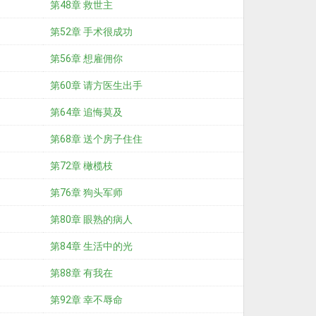
第48章 救世主
第52章 手术很成功
第56章 想雇佣你
第60章 请方医生出手
第64章 追悔莫及
第68章 送个房子住住
第72章 橄榄枝
第76章 狗头军师
第80章 眼熟的病人
第84章 生活中的光
第88章 有我在
第92章 幸不辱命