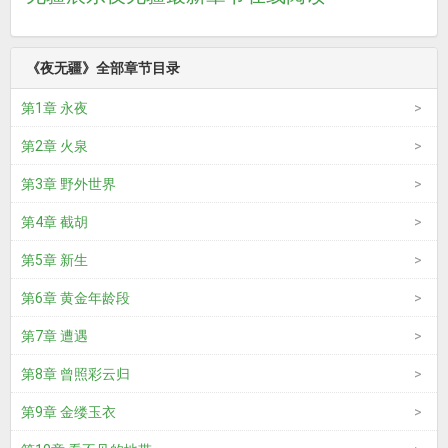
《夜无疆》全部章节目录
第1章 永夜
第2章 火泉
第3章 野外世界
第4章 截胡
第5章 新生
第6章 黄金年龄段
第7章 遭遇
第8章 曾照彩云归
第9章 金缕玉衣