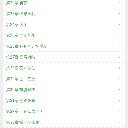
第22章 斩获
第23章 馈赠重礼
第24章 大案
第25章 二次新生
第26章 褪色的记忆重现
第27章 高层对峙
第28章 羽衣翩仙
第29章 山中变天
第30章 英姿飒爽
第31章 穿透夜幕
第32章 五色烟霞四照
第33章 搏一个未来