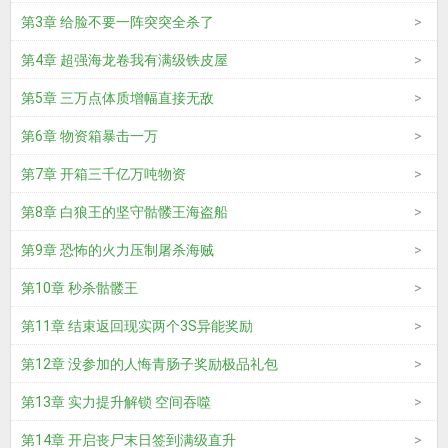
第3章 给脸不要一阵突突全杀了
第4章 超强海龙卷我有满级铁皮屋
第5章 三万点体质增幅直接无敌
第6章 物资箱暴击一万
第7章 开箱三千亿万吨物资
第8章 白狼王的坚守骷髅王海盗船
第9章 恐怖的火力压制屠杀海贼
第10章 秒杀骷髅王
第11章 结束返回现实两个3S异能奖励
第12章 没参加的人悔青肠子奖励极品礼包
第13章 实力提升解锁 空间吞噬
第14章 开启丧尸末日签到满级直升