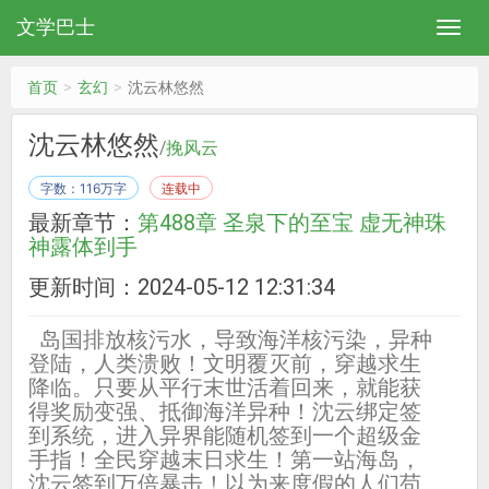
文学巴士
首页
玄幻
沈云林悠然
沈云林悠然
/
挽风云
字数：116万字
连载中
最新章节：
第488章 圣泉下的至宝 虚无神珠
神露体到手
更新时间：2024-05-12 12:31:34
岛国排放核污水，导致海洋核污染，异种
登陆，人类溃败！文明覆灭前，穿越求生
降临。只要从平行末世活着回来，就能获
得奖励变强、抵御海洋异种！沈云绑定签
到系统，进入异界能随机签到一个超级金
手指！全民穿越末日求生！第一站海岛，
沈云签到万倍暴击！以为来度假的人们苟