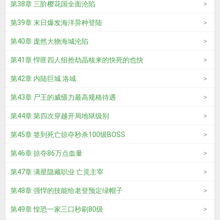
第38章 三阶樱花国全面沦陷
第39章 末日爆发海洋异种登陆
第40章 庞然大物海城沦陷
第41章 悍匪四人组抢劫晶核来的快死的也快
第42章 内陆巨城 洛城
第43章 尸王的威慑力最高规格待遇
第44章 第四次穿越开局地狱级别
第45章 签到死亡掠夺秒杀100级BOSS
第46章 掠夺86万点血量
第47章 满星隐藏职业 亡灵主宰
第48章 强悍的技能给老登预定绿帽子
第49章 惶恐一家三口秒刷80级