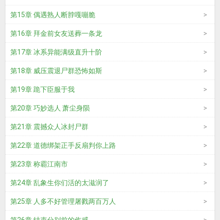
第15章 偶遇熟人断脖嘎嘣脆
第16章 拜金前女友送葬一条龙
第17章 冰系异能满级直升十阶
第18章 威压震退尸群恐怖如斯
第19章 跪下臣服于我
第20章 巧妙选人 萧尘身陨
第21章 震撼众人冰封尸群
第22章 道德绑架正手反扇判你上路
第23章 称霸江南市
第24章 乱象生你们活的太滋润了
第25章 人多不好管理屠戮两百万人