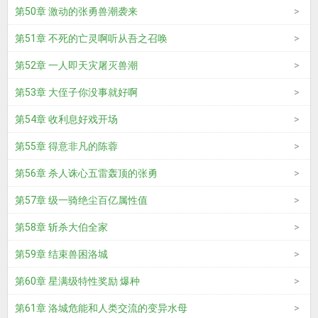
第50章 激动的张勇兽潮袭来
第51章 不死的亡灵啊听从吾之召唤
第52章 一人即天灾屠灭兽潮
第53章 大侄子你没事就好啊
第54章 收利息好戏开场
第55章 得意非凡的陈蓉
第56章 杀人诛心五雷轰顶的张勇
第57章 级一骑绝尘百亿属性值
第58章 斩杀大伯全家
第59章 结束兽困洛城
第60章 星满级特性奖励 爆种
第61章 洛城危能和人类交流的变异水母