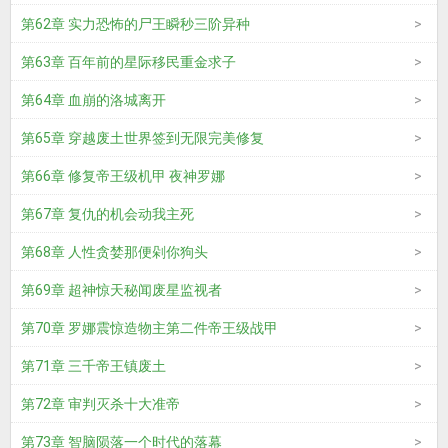
第62章 实力恐怖的尸王瞬秒三阶异种
第63章 百年前的星际移民重金求子
第64章 血崩的洛城离开
第65章 穿越废土世界签到无限完美修复
第66章 修复帝王级机甲 夜神罗娜
第67章 复仇的机会动我主死
第68章 人性贪婪那便剁你狗头
第69章 超神惊天秘闻废星监视者
第70章 罗娜震惊造物主第二件帝王级战甲
第71章 三千帝王镇废土
第72章 审判灭杀十大准帝
第73章 智脑陨落一个时代的落幕