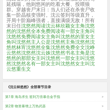
延残喘，他则悠闲的吃着大餐、投喂狼
群。穿越丧尸末日：当人们还在杀丧尸收
集一阶晶核变强时。沈云签到等级直升，
开局十阶巅峰强者，直接满级无敌！所有
末日任
沈悠然阅读
沈云林欣颖
女主角沈悠
然的
沈悠然全本免费阅读
有一部女主角叫
沈悠然
免费阅读女主角叫沈悠然的
里女主
角叫沈悠然
主人公是沈悠然
主角沈悠然
沈
悠然林宵
沈悠然全集
沈悠然免费全文
沈峥
云悠然
沈悠然沈云姝
沈悠然书名
主角是沈
悠然的
那部女主叫沈悠然
一部女主叫沈悠
然
沈悠然名
有一部女主叫沈悠然
女主叫沈
云悠重生文
《沈云林悠然》全部章节目录
第1章 海岛求生 签到万倍暴击金手指
第2章 物资暴增上万热武器