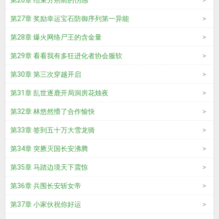
第26章 结束分别前的伤感
第27章 奖励幸运宝石防御序列第一异能
第28章 爆火网络尸王的含金量
第29章 看看我有多狂进化者协会服软
第30章 第三次穿越开启
第31章 乱世逐鹿开局洞房花烛夜
第32章 林悠然懵了合作愉快
第33章 签到五十万大雪龙骑
第34章 突厥灭国长安沸腾
第35章 马踏边境天下震惊
第36章 兵围长安斩女帝
第37章 小家伙祝你好运