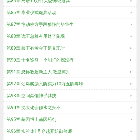
第85章 离谱10万件大恐怖级道具
第86章 毕业仪式诡异活动
第87章 惊动校方手段狠辣的毕业生
第88章 诡王总算有用处了跑腿
第89章 膝下有黄金正是兑现时
第90章 十名诡尊一个能打的都没有
第91章 恐怖教廷新主人 教皇离别
第92章 劲爆奖励六阶实力10万五阶毒蜂
第93章 空间禁锢神乎其技
第94章 沈大佬会修水龙头不
第95章 基因博士基因药剂
第96章 实验体1号穿越开始御兽师