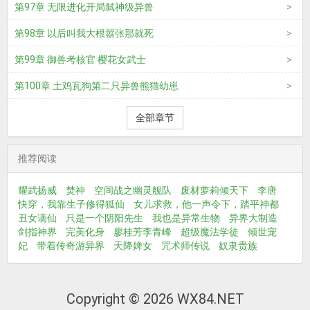
第97章 无限进化开局弑神级异兽
第98章 以后叫我大根嚣张那就死
第99章 御兽考核官 樱花女武士
第100章 土鸡瓦狗第二只异兽熊猫幼崽
全部章节
推荐阅读
耀武扬威
焚神
空间战之幽灵舰队
废材萝莉倾天下
李唐
快穿，我靠生子修得狐仙
女儿求救，他一声令下，踏平神都
丑女谪仙
只是一个阴阳先生
我也是异常生物
异界大制造
剑指神界
完美化身
廖桂芳李青峰
超级魔法学徒
倾世宠
妃
带着传奇游异界
天降婢女
咒术师传说
奴隶贵族
Copyright © 2026 WX84.NET