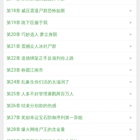
第18章 威压震退尸群恐怖如斯
第19章 跪下臣服于我
第20章 巧妙选人 萧尘身陨
第21章 震撼众人冰封尸群
第22章 道德绑架正手反扇判你上路
第23章 称霸江南市
第24章 乱象生你们活的太滋润了
第25章 人多不好管理屠戮两百万人
第26章 结束分别前的伤感
第27章 奖励幸运宝石防御序列第一异能
第28章 爆火网络尸王的含金量