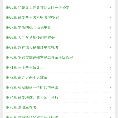
第65章 穿越废土世界签到无限完美修复
第66章 修复帝王级机甲 夜神罗娜
第67章 复仇的机会动我主死
第68章 人性贪婪那便剁你狗头
第69章 超神惊天秘闻废星监视者
第70章 罗娜震惊造物主第二件帝王级战甲
第71章 三千帝王镇废土
第72章 审判灭杀十大准帝
第73章 智脑陨落一个时代的落幕
第74章 修复地球元素刀师可还行
第75章 洛城幸存者
第76章 震撼全场的实力薪火暗淡