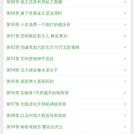
第88章 诡王总算有用处了跑腿
第89章 膝下有黄金正是兑现时
第90章 十名诡尊一个能打的都没有
第91章 恐怖教廷新主人 教皇离别
第92章 劲爆奖励六阶实力10万五阶毒蜂
第93章 空间禁锢神乎其技
第94章 沈大佬会修水龙头不
第95章 基因博士基因药剂
第96章 实验体1号穿越开始御兽师
第97章 无限进化开局弑神级异兽
第98章 以后叫我大根嚣张那就死
第99章 御兽考核官 樱花女武士