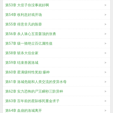
第53章 大侄子你没事就好啊
第54章 收利息好戏开场
第55章 得意非凡的陈蓉
第56章 杀人诛心五雷轰顶的张勇
第57章 级一骑绝尘百亿属性值
第58章 斩杀大伯全家
第59章 结束兽困洛城
第60章 星满级特性奖励 爆种
第61章 洛城危能和人类交流的变异水母
第62章 实力恐怖的尸王瞬秒三阶异种
第63章 百年前的星际移民重金求子
第64章 血崩的洛城离开