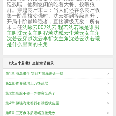
延残喘，他则悠闲的吃着大餐、投喂狼
群。穿越丧尸末日：当人们还在杀丧尸收
集一阶晶核变强时。沈云签到等级直升，
开局十阶巅峰强者，直接满级无敌！所有
末日任
沈曦云007
沈云 程若
沈若曦是谁
男
主叫沈云女主叫程若
沈曦云
李若云女主角
沈若云穿越
沈云李忻
女主角沈若云
沈若曦
是什么里面的主角
《沈云李若曦》全部章节目录
第1章 海岛求生 签到万倍暴击金手指
第2章 物资暴增上万热武器
第3章 给脸不要一阵突突全杀了
第4章 超强海龙卷我有满级铁皮屋
第5章 三万点体质增幅直接无敌