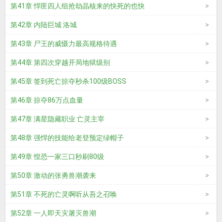
第41章 悍匪四人组抢劫晶核来的快死的也快
第42章 内陆巨城 洛城
第43章 尸王的威慑力最高规格待遇
第44章 第四次穿越开局地狱级别
第45章 签到死亡掠夺秒杀100级BOSS
第46章 掠夺86万点血量
第47章 满星隐藏职业 亡灵主宰
第48章 强悍的技能给老登预定绿帽子
第49章 惶恐一家三口秒刷80级
第50章 激动的张勇兽潮袭来
第51章 不死的亡灵啊听从吾之召唤
第52章 一人即天灾屠灭兽潮