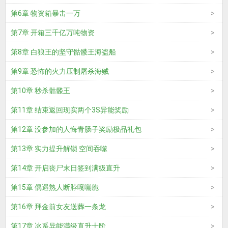
第6章 物资箱暴击一万
第7章 开箱三千亿万吨物资
第8章 白狼王的坚守骷髅王海盗船
第9章 恐怖的火力压制屠杀海贼
第10章 秒杀骷髅王
第11章 结束返回现实两个3S异能奖励
第12章 没参加的人悔青肠子奖励极品礼包
第13章 实力提升解锁 空间吞噬
第14章 开启丧尸末日签到满级直升
第15章 偶遇熟人断脖嘎嘣脆
第16章 拜金前女友送葬一条龙
第17章 冰系异能满级直升十阶