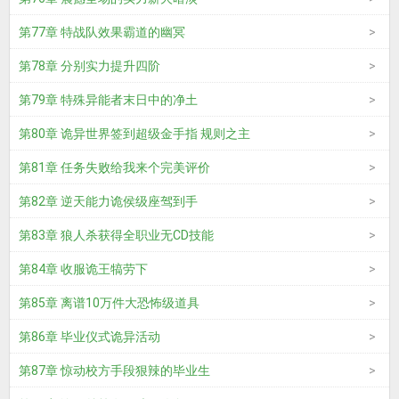
第77章 特战队效果霸道的幽冥
第78章 分别实力提升四阶
第79章 特殊异能者末日中的净土
第80章 诡异世界签到超级金手指 规则之主
第81章 任务失败给我来个完美评价
第82章 逆天能力诡侯级座驾到手
第83章 狼人杀获得全职业无CD技能
第84章 收服诡王犒劳下
第85章 离谱10万件大恐怖级道具
第86章 毕业仪式诡异活动
第87章 惊动校方手段狠辣的毕业生