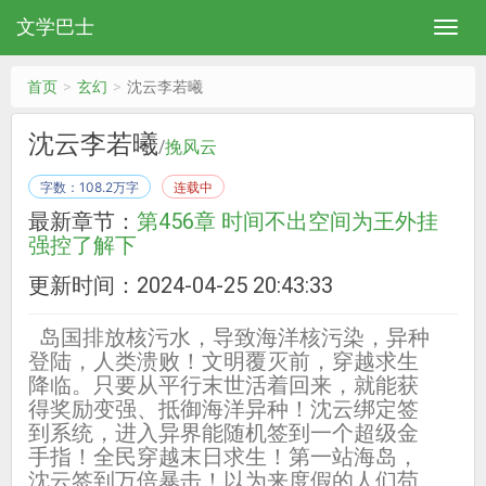
文学巴士
首页
玄幻
沈云李若曦
沈云李若曦
/
挽风云
字数：108.2万字
连载中
最新章节：
第456章 时间不出空间为王外挂
强控了解下
更新时间：2024-04-25 20:43:33
岛国排放核污水，导致海洋核污染，异种
登陆，人类溃败！文明覆灭前，穿越求生
降临。只要从平行末世活着回来，就能获
得奖励变强、抵御海洋异种！沈云绑定签
到系统，进入异界能随机签到一个超级金
手指！全民穿越末日求生！第一站海岛，
沈云签到万倍暴击！以为来度假的人们苟