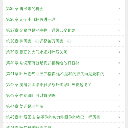
第35章 拼出来的机会
第36章 定个小目标再进一球
第37章 金鳞岂是池中物一遇风云变化龙
第38章 你厉害一些还是莱万厉害一些
第39章 曼联的大门永远对叶辰关闭
第40章 别说莱万就是梅罗都得给他打替补
第41章 叶辰霸气回应弗格森 这不是我的损失而是曼联的
第42章 魔鬼训练结束触发额外奖励叶辰要起飞了
第43章 你觉得叶可以首发吗
第44章 姜还是老的辣
第45章 叶辰回击 希望你的实力能跟你的嘴巴一样厉害