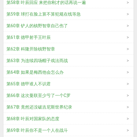
第58章 叶辰回应 来把你刚才的话再说一遍
第59章 球打在脸上算不算犯规在线等急
第60章 铲人的槙野智章自己伤了
第61章 德甲射手王叶辰
第62章 科隆开除槙野智章
第63章 为连续四场帽子戏法而战
第64章 如果是梅西他会怎么办
第65章 德甲谁人不识君
第66章 这次曼联至少亏了一个C罗
第67章 竟然还没破吉尼斯世界纪录
第68章 叶辰对国家队的态度
第69章 叶辰你不是一个人在战斗