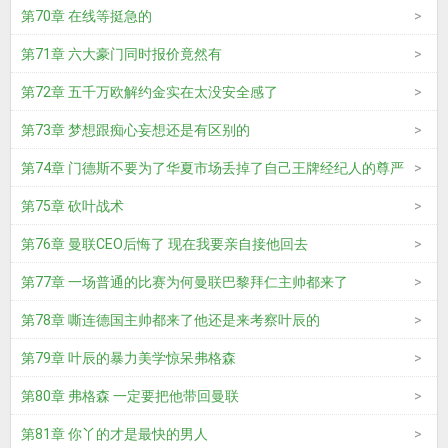
第70章 在线等挺急的
第71章 六大豪门同时报价竟然有
第72章 五千万欧解约金实在太没安全感了
第73章 梦想跟痴心妄想还是有区别的
第74章 门德斯不要为了华夏市场丢掉了自己王牌经纪人的尊严
第75章 砍叶战术
第76章 曼联CEO后悔了 现在我要亲自接他回去
第77章 一场普通的比赛为何曼联巴黎拜仁主帅都来了
第78章 嘶连德国主帅都来了他还是来考察叶辰的
第79章 叶辰的暴力美学惊呆弗格森
第80章 弗格森 一定要把他带回曼联
第81章 你丫的才是最快的男人