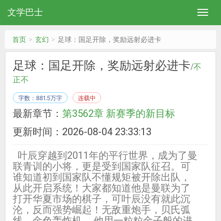
文学巴士
首页
玄幻
足球：国足开除，奖励远射必进卡
足球：国足开除，奖励远射必进卡
/
不
正不
字数：881.5万字
连载中
最新章节：
第3562章 新赛季的新目标
更新时间：2026-08-04 23:33:13
叶辰穿越到2011年的平行世界，成为了曼
联青训的小将，更是受到国家队征召。可
谁知道初到国家队不懂规矩被开除出队，
从此开启系统！大家都知道他是曼联为了
打开华夏市场的棋子，可叶辰没有就此沉
沦，反而强势崛起！无敌重炮手，贝氏弧
线，金色轰炸机……他用一粒粒金子般的进