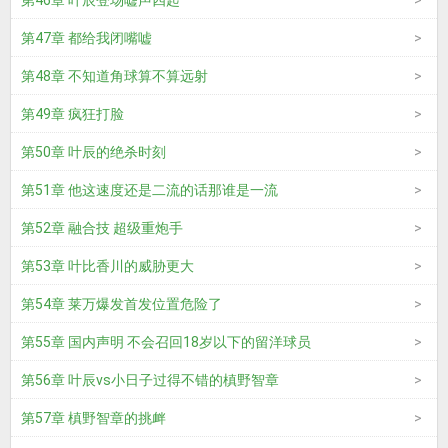
第46章 叶辰登场嘘声四起
第47章 都给我闭嘴嘘
第48章 不知道角球算不算远射
第49章 疯狂打脸
第50章 叶辰的绝杀时刻
第51章 他这速度还是二流的话那谁是一流
第52章 融合技 超级重炮手
第53章 叶比香川的威胁更大
第54章 莱万爆发首发位置危险了
第55章 国内声明 不会召回18岁以下的留洋球员
第56章 叶辰vs小日子过得不错的槙野智章
第57章 槙野智章的挑衅