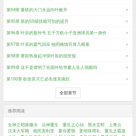
第94章 曼联的大门永远向叶敞开
第95章 新的SS级技能可怕的提升
第96章 叶辰的新外号 五千万欧小子亚洲球员第一身价
第97章 叶辰的霸气回应 他冈崎慎司算几根葱
第98章 赛前热身起冲突叶辰的现世报
第99章 这不是摆明了在国外给华夏人丢人现眼吗
第100章 欲使其灭亡必先使其疯狂
全部章节
推荐阅读
女神之耶路撒冷
法神重生
重生之心动
黑水玄蛇
上青云
汉末大军阀
殖民美利坚
要你爱我
姜明珠周礼
重生之霸道