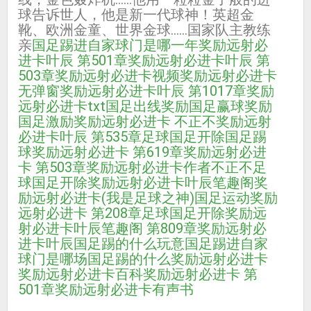
球告诉世人，他是新一代球神！英超金
靴、欧洲金童、世界金球……国家队主教练
亲
国足踢进自家球门是哪一年
奖励远射必
进卡叶辰 第501章
奖励远射必进卡叶辰 第
503章
奖励远射必进卡视频
奖励远射必进卡
无弹窗
奖励远射必进卡叶辰 第1017章
奖励
远射必进卡txt
国足出线奖励
国足赢球奖励
国足激励
奖励远射必进卡 不正不
奖励远射
必进卡叶辰 第535章
足球国足开除
国足踢
球
奖励远射必进卡 第619章
奖励远射必进
卡 第503章
奖励远射必进卡作者不正不
足
球国足开除奖励远射必进卡叶辰笔趣阁
奖
励远射必进卡(我是足球之神)
国足运动
奖励
远射必进卡 第208章
足球国足开除奖励远
射必进卡叶辰笔趣阁 第809章
奖励远射必
进卡叶辰
国足踢的什么玩意
国足踢进自家
球门是哪场
国足踢的什么
奖励远射必进卡
奖励远射必进卡百科
奖励远射必进卡 第
501章
奖励远射必进卡有声书