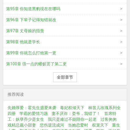
第95章 你知道黑豹现在在哪吗
第96章 下辈子记得知错就改
第97章 丈母娘的指责
第98章 他就是学长
第99章 你就怎么打他第一更
第100章 强一点的蝼蚁罢了第二更
全部章节
推荐阅读
先婚厚爱：霍先生盛爱来袭
毒妃权倾天下
林笛儿玫瑰系列全
四册
学霸的爱情习题
妻不厌诈：娄爷，我错了！
首席特
工：妖孽乔少是女生
我只是难过不能陪你一起老
过客匆匆
戏精总裁小甜妻
悲伤逆流成河
当她恋爱时
权宠天下
重生