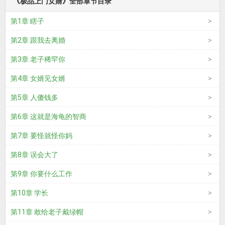
《极品上门女婿》全部章节目录
第1章 瞎子
第2章 跟我去离婚
第3章 老子稀罕你
第4章 女婿见女婿
第5章 人傻钱多
第6章 这就是海龟的智商
第7章 要怪就怪你妈
第8章 误会大了
第9章 你要什么工作
第10章 学长
第11章 敢给老子戴绿帽