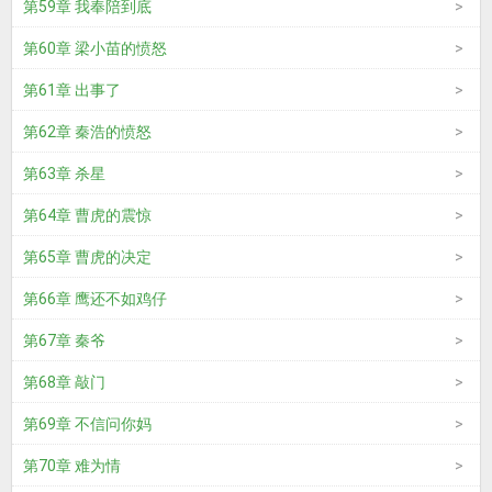
第59章 我奉陪到底
第60章 梁小苗的愤怒
第61章 出事了
第62章 秦浩的愤怒
第63章 杀星
第64章 曹虎的震惊
第65章 曹虎的决定
第66章 鹰还不如鸡仔
第67章 秦爷
第68章 敲门
第69章 不信问你妈
第70章 难为情