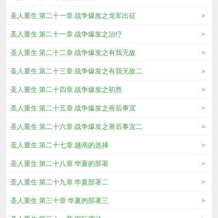
圣人重生 第二十一章 战争爆发之龙军出征
圣人重生 第二十一章 战争爆发之治疗
圣人重生 第二十二章 战争爆发之有我无敌
圣人重生 第二十三章 战争爆发之有我无敌二
圣人重生 第二十四章 战争爆发之初胜
圣人重生 第二十五章 战争爆发之善后事宜
圣人重生 第二十六章 战争爆发之善后事宜二
圣人重生 第二十七章 越南的选择
圣人重生 第二十八章 华夏的部署
圣人重生 第二十九章 华夏部署二
圣人重生 第三十章 华夏的部署三