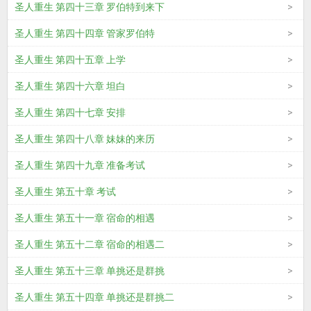
圣人重生 第四十三章 罗伯特到来下
圣人重生 第四十四章 管家罗伯特
圣人重生 第四十五章 上学
圣人重生 第四十六章 坦白
圣人重生 第四十七章 安排
圣人重生 第四十八章 妹妹的来历
圣人重生 第四十九章 准备考试
圣人重生 第五十章 考试
圣人重生 第五十一章 宿命的相遇
圣人重生 第五十二章 宿命的相遇二
圣人重生 第五十三章 单挑还是群挑
圣人重生 第五十四章 单挑还是群挑二